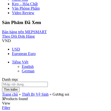
Keo – Hóa Chất
Văn Phòng Phẩm
Video Review
Sản Phẩm Đã Xem
Bán hàng trên MEPSMART
Theo Dõi Đơn Hàng
VND
USD
European Euro
Tiếng Việt
English
German
Danh mục
Tìm kiếm
Trang chủ
»
Thiết Bị Vệ Sinh
»
Gương soi
3
Products found
View
Filter