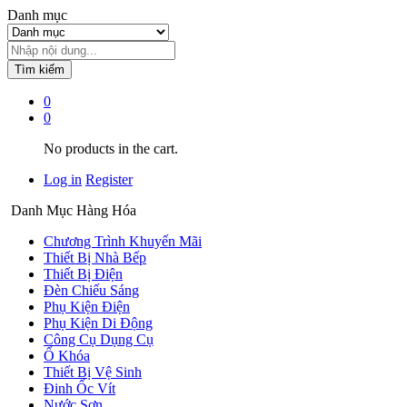
Danh mục
Tìm kiếm
0
0
No products in the cart.
Log in
Register
Danh Mục Hàng Hóa
Chương Trình Khuyến Mãi
Thiết Bị Nhà Bếp
Thiết Bị Điện
Đèn Chiếu Sáng
Phụ Kiện Điện
Phụ Kiện Di Động
Công Cụ Dụng Cụ
Ổ Khóa
Thiết Bị Vệ Sinh
Đinh Ốc Vít
Nước Sơn