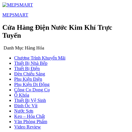
MEPSMART
Cửa Hàng Điện Nước Kim Khí Trực
Tuyến
Danh Mục Hàng Hóa
Chương Trình Khuyến Mãi
Thiết Bị Nhà Bếp
Thiết Bị Điện
Đèn Chiếu Sáng
Phụ Kiện Điện
Phụ Kiện Di Động
Công Cụ Dụng Cụ
Ổ Khóa
Thiết Bị Vệ Sinh
Đinh Ốc Vít
Nước Sơn
Keo – Hóa Chất
Văn Phòng Phẩm
Video Review