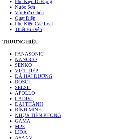
Phụ Kiện Di Động
Nước Sơn
Vòi Rửa Chén
Quạt Điện
Phụ Kiện Các Loại
Thiết Bị Điện
THƯƠNG HIỆU
PANASONIC
NANOCO
SENKO
VIỆT TIỆP
ĐÁ HẢI DƯƠNG
BOSCH
SELSIL
APOLLO
CADIVI
ĐẠI THÀNH
BÌNH MINH
NHỰA TIỀN PHONG
GAMA
MPE
LIOA
ASANV