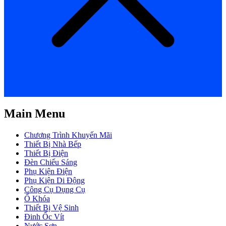
Main Menu
Chương Trình Khuyến Mãi
Thiết Bị Nhà Bếp
Thiết Bị Điện
Đèn Chiếu Sáng
Phụ Kiện Điện
Phụ Kiện Di Động
Công Cụ Dụng Cụ
Ổ Khóa
Thiết Bị Vệ Sinh
Đinh Ốc Vít
Nước Sơn