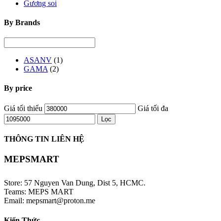
Gương soi
By Brands
ASANV
(1)
GAMA
(2)
By price
Giá tối thiểu
Giá tối đa
Lọc
THÔNG TIN LIÊN HỆ
MEPSMART
Store: 57 Nguyen Van Dung, Dist 5, HCMC.
Teams: MEPS MART
Email: mepsmart@proton.me
Kiến Thức