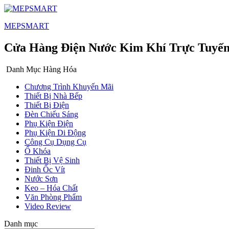
MEPSMART
Cửa Hàng Điện Nước Kim Khí Trực Tuyế
Danh Mục Hàng Hóa
Chương Trình Khuyến Mãi
Thiết Bị Nhà Bếp
Thiết Bị Điện
Đèn Chiếu Sáng
Phụ Kiện Điện
Phụ Kiện Di Động
Công Cụ Dụng Cụ
Ổ Khóa
Thiết Bị Vệ Sinh
Đinh Ốc Vít
Nước Sơn
Keo – Hóa Chất
Văn Phòng Phẩm
Video Review
Danh mục