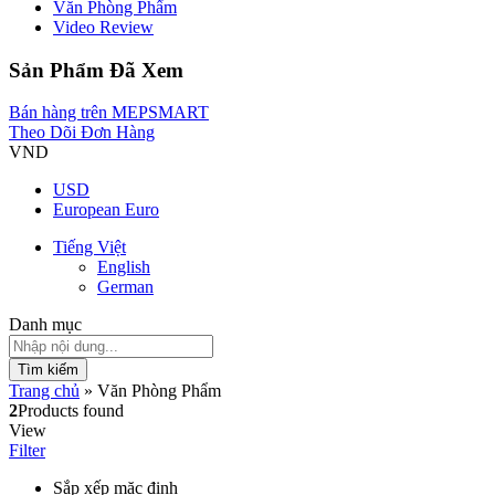
Văn Phòng Phẩm
Video Review
Sản Phẩm Đã Xem
Bán hàng trên MEPSMART
Theo Dõi Đơn Hàng
VND
USD
European Euro
Tiếng Việt
English
German
Danh mục
Tìm kiếm
Trang chủ
»
Văn Phòng Phẩm
2
Products found
View
Filter
Sắp xếp mặc định