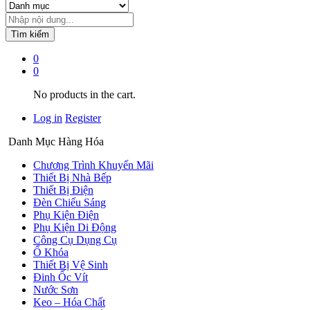
Tìm kiếm
0
0
No products in the cart.
Log in
Register
Danh Mục Hàng Hóa
Chương Trình Khuyến Mãi
Thiết Bị Nhà Bếp
Thiết Bị Điện
Đèn Chiếu Sáng
Phụ Kiện Điện
Phụ Kiện Di Động
Công Cụ Dụng Cụ
Ổ Khóa
Thiết Bị Vệ Sinh
Đinh Ốc Vít
Nước Sơn
Keo – Hóa Chất