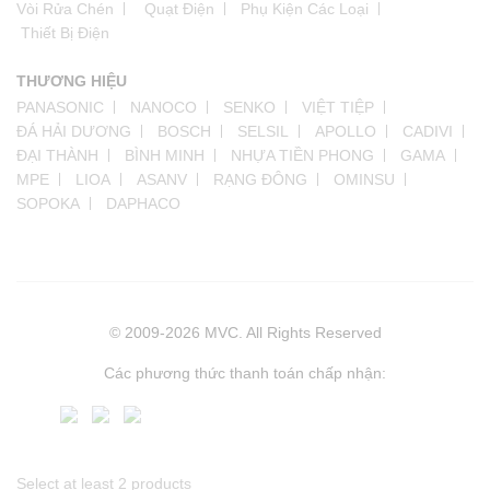
Vòi Rửa Chén
Quạt Điện
Phụ Kiện Các Loại
Thiết Bị Điện
THƯƠNG HIỆU
PANASONIC
NANOCO
SENKO
VIỆT TIỆP
ĐÁ HẢI DƯƠNG
BOSCH
SELSIL
APOLLO
CADIVI
ĐẠI THÀNH
BÌNH MINH
NHỰA TIỀN PHONG
GAMA
MPE
LIOA
ASANV
RẠNG ĐÔNG
OMINSU
SOPOKA
DAPHACO
© 2009-2026 MVC. All Rights Reserved
Các phương thức thanh toán chấp nhận:
Select at least 2 products