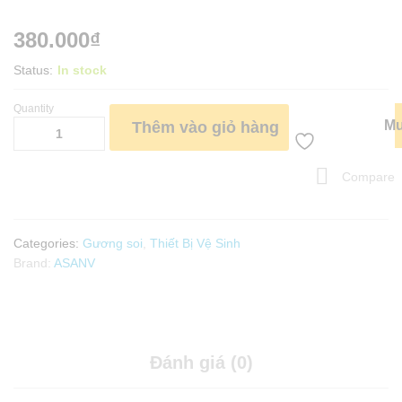
380.000
₫
Status:
In stock
Quantity
GƯƠNG
Mu
Thêm vào giỏ hàng
AS01
ASANV
quantity
Compare
Categories:
Gương soi
,
Thiết Bị Vệ Sinh
Brand:
ASANV
Đánh giá (0)