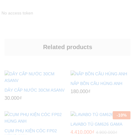
No access token
Related products
NẮP BỒN CẦU HÙNG ANH
DÂY CẤP NƯỚC 30CM ASANV
180.000
₫
30.000
₫
-
10
%
LAVABO TỦ GM626 GAMA
CỤM PHỤ KIỆN CÓC FP02
4.410.000
₫
4.900.000
₫