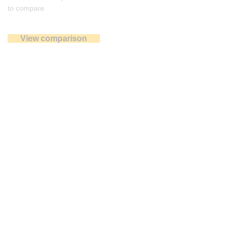
to compare
View comparison