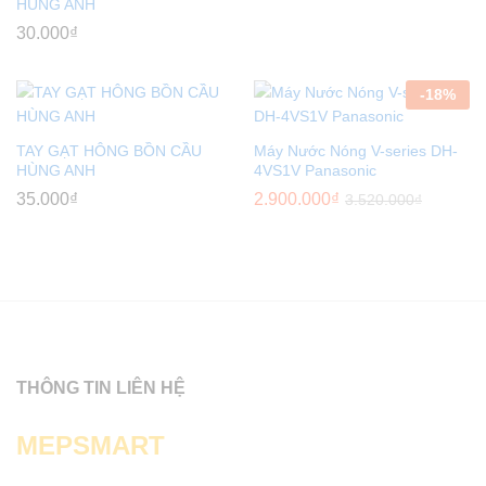
HÙNG ANH
30.000
₫
-
18
%
TAY GẠT HÔNG BỒN CẦU
Máy Nước Nóng V-series DH-
HÙNG ANH
4VS1V Panasonic
35.000
₫
2.900.000
₫
3.520.000
₫
THÔNG TIN LIÊN HỆ
MEPSMART