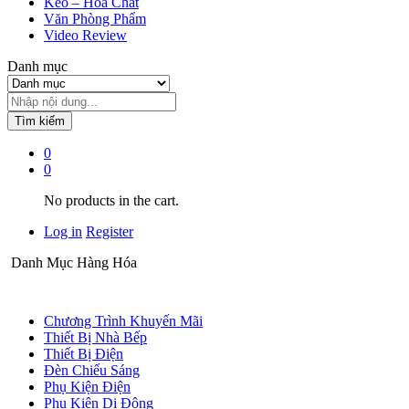
Keo – Hóa Chất
Văn Phòng Phẩm
Video Review
Danh mục
Tìm kiếm
0
0
No products in the cart.
Log in
Register
Danh Mục Hàng Hóa
Chương Trình Khuyến Mãi
Thiết Bị Nhà Bếp
Thiết Bị Điện
Đèn Chiếu Sáng
Phụ Kiện Điện
Phụ Kiện Di Động