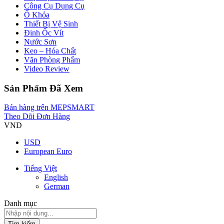
Công Cụ Dụng Cụ
Ổ Khóa
Thiết Bị Vệ Sinh
Đinh Ốc Vít
Nước Sơn
Keo – Hóa Chất
Văn Phòng Phẩm
Video Review
Sản Phẩm Đã Xem
Bán hàng trên MEPSMART
Theo Dõi Đơn Hàng
VND
USD
European Euro
Tiếng Việt
English
German
Danh mục
Tìm kiếm