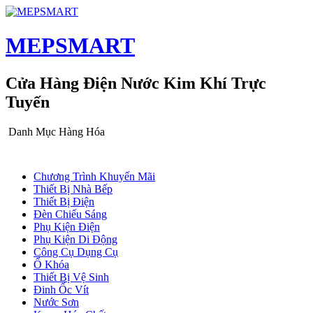
MEPSMART
Cửa Hàng Điện Nước Kim Khí Trực
Tuyến
Danh Mục Hàng Hóa
Chương Trình Khuyến Mãi
Thiết Bị Nhà Bếp
Thiết Bị Điện
Đèn Chiếu Sáng
Phụ Kiện Điện
Phụ Kiện Di Động
Công Cụ Dụng Cụ
Ổ Khóa
Thiết Bị Vệ Sinh
Đinh Ốc Vít
Nước Sơn