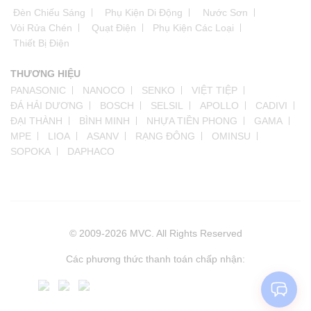
Đèn Chiếu Sáng
Phụ Kiện Di Động
Nước Sơn
Vòi Rửa Chén
Quạt Điện
Phụ Kiện Các Loại
Thiết Bị Điện
THƯƠNG HIỆU
PANASONIC
NANOCO
SENKO
VIỆT TIỆP
ĐÁ HẢI DƯƠNG
BOSCH
SELSIL
APOLLO
CADIVI
ĐẠI THÀNH
BÌNH MINH
NHỰA TIỀN PHONG
GAMA
MPE
LIOA
ASANV
RẠNG ĐÔNG
OMINSU
SOPOKA
DAPHACO
© 2009-2026 MVC. All Rights Reserved
Các phương thức thanh toán chấp nhận: