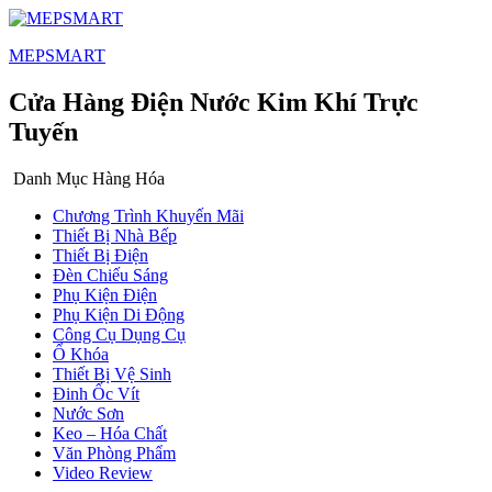
MEPSMART
Cửa Hàng Điện Nước Kim Khí Trực
Tuyến
Danh Mục Hàng Hóa
Chương Trình Khuyến Mãi
Thiết Bị Nhà Bếp
Thiết Bị Điện
Đèn Chiếu Sáng
Phụ Kiện Điện
Phụ Kiện Di Động
Công Cụ Dụng Cụ
Ổ Khóa
Thiết Bị Vệ Sinh
Đinh Ốc Vít
Nước Sơn
Keo – Hóa Chất
Văn Phòng Phẩm
Video Review