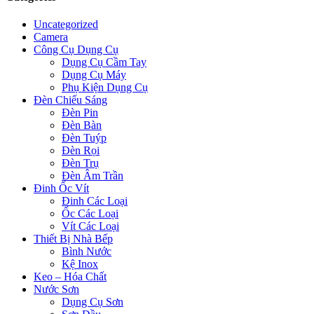
Uncategorized
Camera
Công Cụ Dụng Cụ
Dụng Cụ Cầm Tay
Dụng Cụ Máy
Phụ Kiện Dụng Cụ
Đèn Chiếu Sáng
Đèn Pin
Đèn Bàn
Đèn Tuýp
Đèn Rọi
Đèn Trụ
Đèn Âm Trần
Đinh Ốc Vít
Đinh Các Loại
Ốc Các Loại
Vít Các Loại
Thiết Bị Nhà Bếp
Bình Nước
Kệ Inox
Keo – Hóa Chất
Nước Sơn
Dụng Cụ Sơn