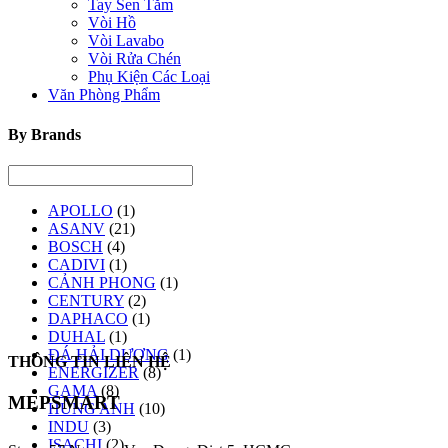
Tay Sen Tắm
Vòi Hồ
Vòi Lavabo
Vòi Rửa Chén
Phụ Kiện Các Loại
Văn Phòng Phẩm
By Brands
APOLLO
(1)
ASANV
(21)
BOSCH
(4)
CADIVI
(1)
CẢNH PHONG
(1)
CENTURY
(2)
DAPHACO
(1)
DUHAL
(1)
ĐÁ HẢI DƯƠNG
(1)
THÔNG TIN LIÊN HỆ
ENERGIZER
(8)
GAMA
(8)
MEPSMART
HÙNG ANH
(10)
INDU
(3)
ISACHI
(2)