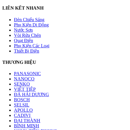
LIÊN KẾT NHANH
Đèn Chiếu Sáng
Phụ Kiện Di Động
Nước Sơn
Vòi Rửa Chén
Quạt Điện
Phụ Kiện Các Loại
Thiết Bị Điện
THƯƠNG HIỆU
PANASONIC
NANOCO
SENKO
VIỆT TIỆP
ĐÁ HẢI DƯƠNG
BOSCH
SELSIL
APOLLO
CADIVI
ĐẠI THÀNH
BÌNH MINH