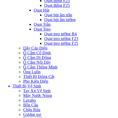
Quạt đứng F23
Quạt đứng F25
Quạt Hút
Quạt hút âm trần
Quạt hút âm tường
Quạt Trần
Quạt Treo
Quạt treo tường B4
Quạt treo tường F23
Quạt treo tường F25
Dây Cáp Điện
Ổ Cắm Cố Định
Ổ Cắm Di Động
Ổ Cắm Nối Dây
Ổ Cắm Thông Minh
Ống Luồn
Thiết Bị Đóng Cắt
Phụ Kiện Điện
Thiết Bị Vệ Sinh
Tay Xịt Vệ Sinh
Máy Nước Nóng
Lavabo
Bồn Cầu
Chậu Rửa
Gương soi