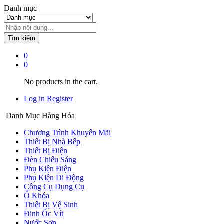
Danh mục
Tìm kiếm
0
0
No products in the cart.
Log in
Register
Danh Mục Hàng Hóa
Chương Trình Khuyến Mãi
Thiết Bị Nhà Bếp
Thiết Bị Điện
Đèn Chiếu Sáng
Phụ Kiện Điện
Phụ Kiện Di Động
Công Cụ Dụng Cụ
Ổ Khóa
Thiết Bị Vệ Sinh
Đinh Ốc Vít
Nước Sơn