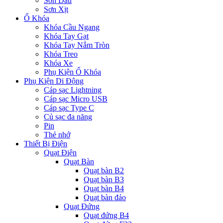
Sơn Dầu
Sơn Xịt
Ổ Khóa
Khóa Cầu Ngang
Khóa Tay Gạt
Khóa Tay Nắm Tròn
Khóa Treo
Khóa Xe
Phụ Kiện Ổ Khóa
Phụ Kiện Di Động
Cáp sạc Lightning
Cáp sạc Micro USB
Cáp sạc Type C
Củ sạc đa năng
Pin
Thẻ nhớ
Thiết Bị Điện
Quạt Điện
Quạt Bàn
Quạt bàn B2
Quạt bàn B3
Quạt bàn B4
Quạt bàn đảo
Quạt Đứng
Quạt đứng B4