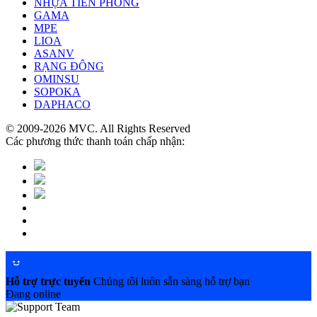
NHỰA TIỀN PHONG
GAMA
MPE
LIOA
ASANV
RẠNG ĐÔNG
OMINSU
SOPOKA
DAPHACO
© 2009-2026 MVC. All Rights Reserved
Các phương thức thanh toán chấp nhận:
Hỗ trợ trực tuyến
Chúng tôi luôn sẵn sàng hỗ trợ bạn
Đang online