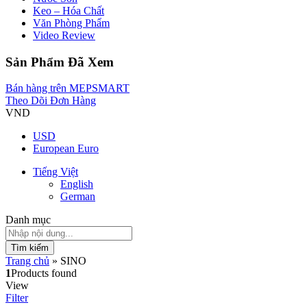
Keo – Hóa Chất
Văn Phòng Phẩm
Video Review
Sản Phẩm Đã Xem
Bán hàng trên MEPSMART
Theo Dõi Đơn Hàng
VND
USD
European Euro
Tiếng Việt
English
German
Danh mục
Tìm kiếm
Trang chủ
»
SINO
1
Products found
View
Filter