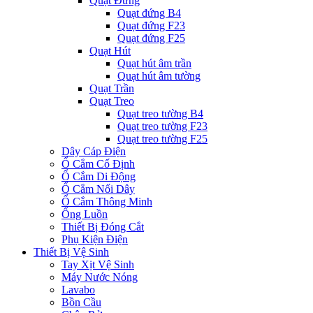
Quạt Đứng
Quạt đứng B4
Quạt đứng F23
Quạt đứng F25
Quạt Hút
Quạt hút âm trần
Quạt hút âm tường
Quạt Trần
Quạt Treo
Quạt treo tường B4
Quạt treo tường F23
Quạt treo tường F25
Dây Cáp Điện
Ổ Cắm Cố Định
Ổ Cắm Di Động
Ổ Cắm Nối Dây
Ổ Cắm Thông Minh
Ống Luồn
Thiết Bị Đóng Cắt
Phụ Kiện Điện
Thiết Bị Vệ Sinh
Tay Xịt Vệ Sinh
Máy Nước Nóng
Lavabo
Bồn Cầu