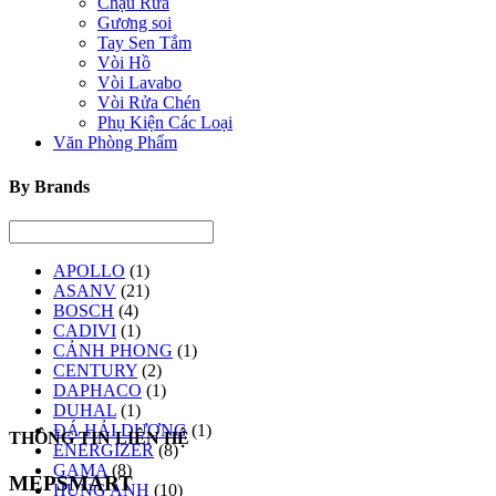
Chậu Rửa
Gương soi
Tay Sen Tắm
Vòi Hồ
Vòi Lavabo
Vòi Rửa Chén
Phụ Kiện Các Loại
Văn Phòng Phẩm
By Brands
APOLLO
(1)
ASANV
(21)
BOSCH
(4)
CADIVI
(1)
CẢNH PHONG
(1)
CENTURY
(2)
DAPHACO
(1)
DUHAL
(1)
ĐÁ HẢI DƯƠNG
(1)
THÔNG TIN LIÊN HỆ
ENERGIZER
(8)
GAMA
(8)
MEPSMART
HÙNG ANH
(10)