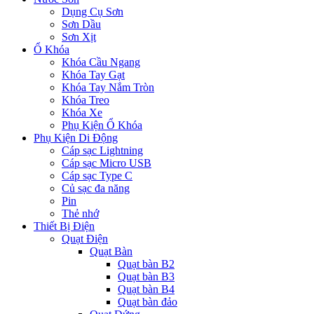
Dụng Cụ Sơn
Sơn Dầu
Sơn Xịt
Ổ Khóa
Khóa Cầu Ngang
Khóa Tay Gạt
Khóa Tay Nắm Tròn
Khóa Treo
Khóa Xe
Phụ Kiện Ổ Khóa
Phụ Kiện Di Động
Cáp sạc Lightning
Cáp sạc Micro USB
Cáp sạc Type C
Củ sạc đa năng
Pin
Thẻ nhớ
Thiết Bị Điện
Quạt Điện
Quạt Bàn
Quạt bàn B2
Quạt bàn B3
Quạt bàn B4
Quạt bàn đảo