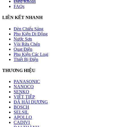
Điều Khoản
FAQs
LIÊN KẾT NHANH
Đèn Chiếu Sáng
Phụ Kiện Di Động
Nước Sơn
Vòi Rửa Chén
Quạt Điện
Phụ Kiện Các Loại
Thiết Bị Điện
THƯƠNG HIỆU
PANASONIC
NANOCO
SENKO
VIỆT TIỆP
ĐÁ HẢI DƯƠNG
BOSCH
SELSIL
APOLLO
CADIVI