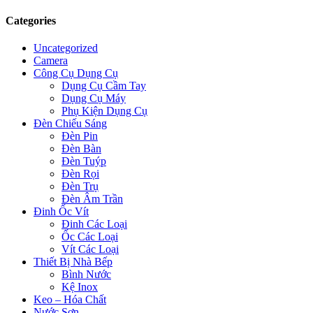
Categories
Uncategorized
Camera
Công Cụ Dụng Cụ
Dụng Cụ Cầm Tay
Dụng Cụ Máy
Phụ Kiện Dụng Cụ
Đèn Chiếu Sáng
Đèn Pin
Đèn Bàn
Đèn Tuýp
Đèn Rọi
Đèn Trụ
Đèn Âm Trần
Đinh Ốc Vít
Đinh Các Loại
Ốc Các Loại
Vít Các Loại
Thiết Bị Nhà Bếp
Bình Nước
Kệ Inox
Keo – Hóa Chất
Nước Sơn