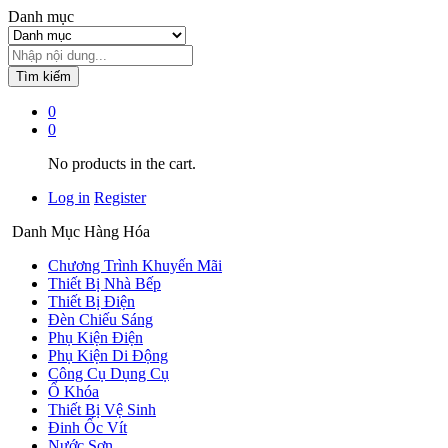
Danh mục
Tìm kiếm
0
0
No products in the cart.
Log in
Register
Danh Mục Hàng Hóa
Chương Trình Khuyến Mãi
Thiết Bị Nhà Bếp
Thiết Bị Điện
Đèn Chiếu Sáng
Phụ Kiện Điện
Phụ Kiện Di Động
Công Cụ Dụng Cụ
Ổ Khóa
Thiết Bị Vệ Sinh
Đinh Ốc Vít
Nước Sơn