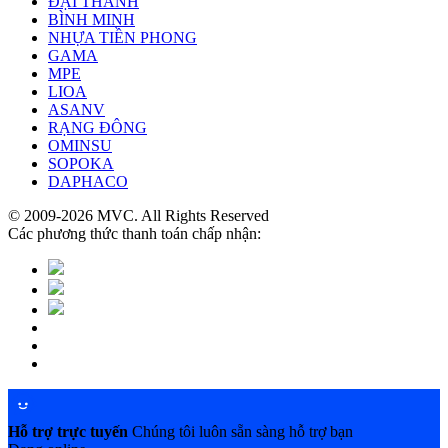
ĐẠI THÀNH
BÌNH MINH
NHỰA TIỀN PHONG
GAMA
MPE
LIOA
ASANV
RẠNG ĐÔNG
OMINSU
SOPOKA
DAPHACO
© 2009-2026 MVC. All Rights Reserved
Các phương thức thanh toán chấp nhận:
Hỗ trợ trực tuyến
Chúng tôi luôn sẵn sàng hỗ trợ bạn