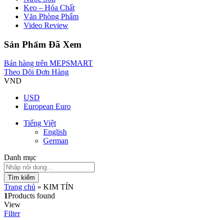
Keo – Hóa Chất
Văn Phòng Phẩm
Video Review
Sản Phẩm Đã Xem
Bán hàng trên MEPSMART
Theo Dõi Đơn Hàng
VND
USD
European Euro
Tiếng Việt
English
German
Danh mục
Tìm kiếm
Trang chủ
»
KIM TÍN
1
Products found
View
Filter