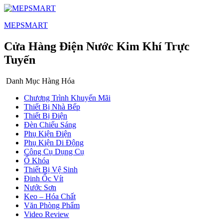
MEPSMART
Cửa Hàng Điện Nước Kim Khí Trực
Tuyến
Danh Mục Hàng Hóa
Chương Trình Khuyến Mãi
Thiết Bị Nhà Bếp
Thiết Bị Điện
Đèn Chiếu Sáng
Phụ Kiện Điện
Phụ Kiện Di Động
Công Cụ Dụng Cụ
Ổ Khóa
Thiết Bị Vệ Sinh
Đinh Ốc Vít
Nước Sơn
Keo – Hóa Chất
Văn Phòng Phẩm
Video Review