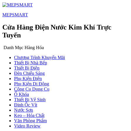
MEPSMART
Cửa Hàng Điện Nước Kim Khí Trực
Tuyến
Danh Mục Hàng Hóa
Chương Trình Khuyến Mãi
Thiết Bị Nhà Bếp
Thiết Bị Điện
Đèn Chiếu Sáng
Phụ Kiện Điện
Phụ Kiện Di Động
Công Cụ Dụng Cụ
Ổ Khóa
Thiết Bị Vệ Sinh
Đinh Ốc Vít
Nước Sơn
Keo – Hóa Chất
Văn Phòng Phẩm
Video Review