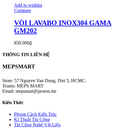
Add to wishlist
Compare
VÒI LAVABO INOX304 GAMA
GM202
850.000
₫
THÔNG TIN LIÊN HỆ
MEPSMART
Store: 57 Nguyen Van Dung, Dist 5, HCMC.
Teams: MEPS MART
Email: mepsmart@proton.me
Kiến Thức
Phong Cách Kiến Trúc
Kĩ Thuật Thi Công
Tin Công Nghệ Vật Liệu