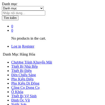
Danh mục
Tìm kiếm
0
0
No products in the cart.
Log in
Register
Danh Mục Hàng Hóa
Chương Trình Khuyến Mãi
Thiết Bị Nhà Bếp
Thiết Bị Điện
Đèn Chiếu Sáng
Phụ Kiện Điện
Phụ Kiện Di Động
Công Cụ Dụng Cụ
Ổ Khóa
Thiết Bị Vệ Sinh
Đinh Ốc Vít
Nước Sơn