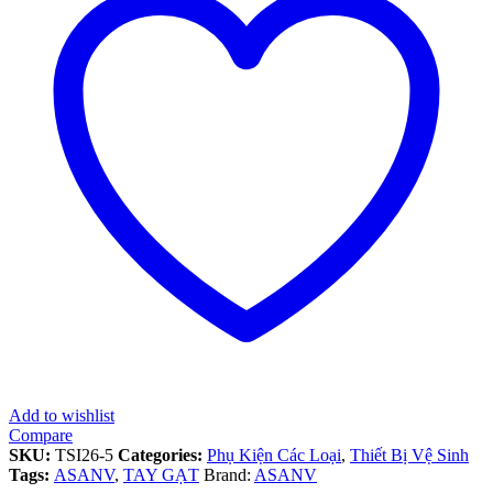
Add to wishlist
Compare
SKU:
TSI26-5
Categories:
Phụ Kiện Các Loại
,
Thiết Bị Vệ Sinh
Tags:
ASANV
,
TAY GẠT
Brand:
ASANV