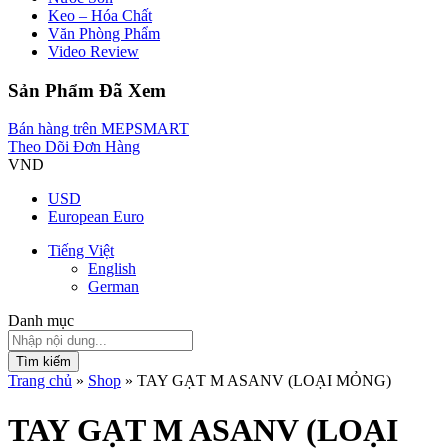
Keo – Hóa Chất
Văn Phòng Phẩm
Video Review
Sản Phẩm Đã Xem
Bán hàng trên MEPSMART
Theo Dõi Đơn Hàng
VND
USD
European Euro
Tiếng Việt
English
German
Danh mục
Tìm kiếm
Trang chủ
»
Shop
»
TAY GẠT M ASANV (LOẠI MỎNG)
TAY GẠT M ASANV (LOẠI