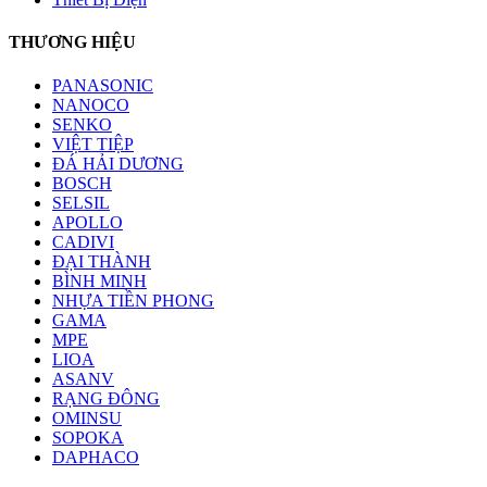
THƯƠNG HIỆU
PANASONIC
NANOCO
SENKO
VIỆT TIỆP
ĐÁ HẢI DƯƠNG
BOSCH
SELSIL
APOLLO
CADIVI
ĐẠI THÀNH
BÌNH MINH
NHỰA TIỀN PHONG
GAMA
MPE
LIOA
ASANV
RẠNG ĐÔNG
OMINSU
SOPOKA
DAPHACO