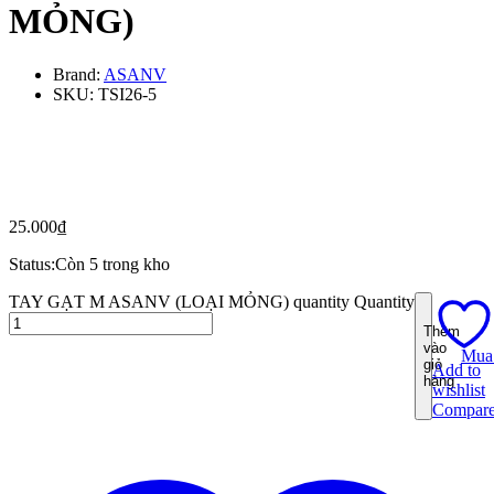
MỎNG)
Brand:
ASANV
SKU:
TSI26-5
25.000
₫
Status:
Còn 5 trong kho
TAY GẠT M ASANV (LOẠI MỎNG) quantity
Quantity
Thêm
vào
Mua
giỏ
Add to
hàng
wishlist
Compar