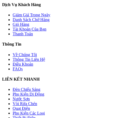
Dịch Vụ Khách Hàng
Giảm Giá Trong Ngày
Danh Sách Chờ Hàng
Giỏ Hàng
Tài Khoản Của Bạn
Thanh Toán
Thông Tin
Về Chúng Tôi
Thông Tin Liên Hệ
Điều Khoản
FAQs
LIÊN KẾT NHANH
Đèn Chiếu Sáng
Phụ Kiện Di Động
Nước Sơn
Vòi Rửa Chén
Quạt Điện
Phụ Kiện Các Loại
Thiết Bị Điện