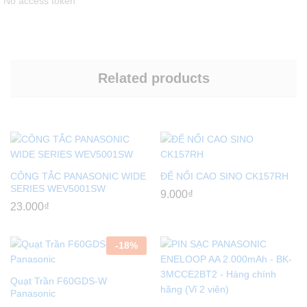
No access token
Related products
CÔNG TẮC PANASONIC WIDE
ĐẾ NỔI CAO SINO CK157RH
SERIES WEV5001SW
9.000
₫
23.000
₫
-
18
%
Quạt Trần F60GDS-W
Panasonic