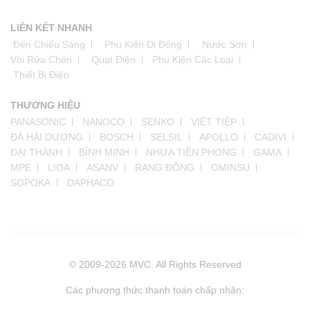
LIÊN KẾT NHANH
Đèn Chiếu Sáng
Phụ Kiện Di Động
Nước Sơn
Vòi Rửa Chén
Quạt Điện
Phụ Kiện Các Loại
Thiết Bị Điện
THƯƠNG HIỆU
PANASONIC
NANOCO
SENKO
VIỆT TIỆP
ĐÁ HẢI DƯƠNG
BOSCH
SELSIL
APOLLO
CADIVI
ĐẠI THÀNH
BÌNH MINH
NHỰA TIỀN PHONG
GAMA
MPE
LIOA
ASANV
RẠNG ĐÔNG
OMINSU
SOPOKA
DAPHACO
© 2009-2026 MVC. All Rights Reserved
Các phương thức thanh toán chấp nhận: