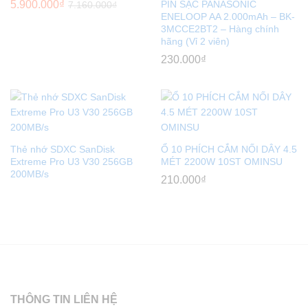
5.900.000
₫
PIN SẠC PANASONIC
7.160.000
₫
ENELOOP AA 2.000mAh – BK-
3MCCE2BT2 – Hàng chính
hãng (Vỉ 2 viên)
230.000
₫
Thẻ nhớ SDXC SanDisk
Ổ 10 PHÍCH CẮM NỐI DÂY 4.5
Extreme Pro U3 V30 256GB
MÉT 2200W 10ST OMINSU
200MB/s
210.000
₫
THÔNG TIN LIÊN HỆ