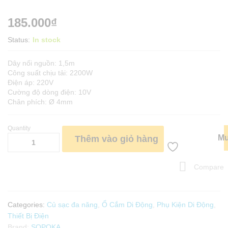
185.000
₫
Status:
In stock
Dây nối nguồn: 1,5m
Công suất chịu tải: 2200W
Điện áp: 220V
Cường độ dòng điện: 10V
Chân phích: Ø 4mm
Quantity
SẠC
Mu
Thêm vào giỏ hàng
TÍCH
HỢP
Q2U
Compare
SOPOKA
quantity
Categories:
Củ sạc đa năng
,
Ổ Cắm Di Động
,
Phụ Kiện Di Động
,
Thiết Bị Điện
Brand:
SOPOKA