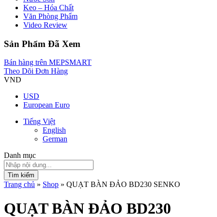
Keo – Hóa Chất
Văn Phòng Phẩm
Video Review
Sản Phẩm Đã Xem
Bán hàng trên MEPSMART
Theo Dõi Đơn Hàng
VND
USD
European Euro
Tiếng Việt
English
German
Danh mục
Tìm kiếm
Trang chủ
»
Shop
»
QUẠT BÀN ĐẢO BD230 SENKO
QUẠT BÀN ĐẢO BD230