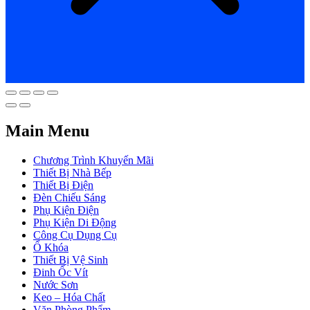
Main Menu
Chương Trình Khuyến Mãi
Thiết Bị Nhà Bếp
Thiết Bị Điện
Đèn Chiếu Sáng
Phụ Kiện Điện
Phụ Kiện Di Động
Công Cụ Dụng Cụ
Ổ Khóa
Thiết Bị Vệ Sinh
Đinh Ốc Vít
Nước Sơn
Keo – Hóa Chất
Văn Phòng Phẩm