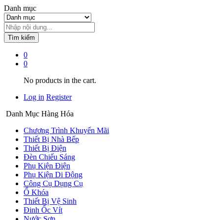
Danh mục
Tìm kiếm
0
0
No products in the cart.
Log in
Register
Danh Mục Hàng Hóa
Chương Trình Khuyến Mãi
Thiết Bị Nhà Bếp
Thiết Bị Điện
Đèn Chiếu Sáng
Phụ Kiện Điện
Phụ Kiện Di Động
Công Cụ Dụng Cụ
Ổ Khóa
Thiết Bị Vệ Sinh
Đinh Ốc Vít
Nước Sơn