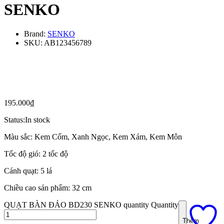
SENKO
Brand:
SENKO
SKU:
AB123456789
195.000
₫
Status:
In stock
Màu sắc: Kem Cốm, Xanh Ngọc, Kem Xám, Kem Môn
Tốc độ gió: 2 tốc độ
Cánh quạt: 5 lá
Chiều cao sản phẩm: 32 cm
QUẠT BÀN ĐẢO BD230 SENKO quantity
Quantity
Thêm