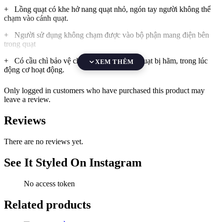
+ Lồng quạt có khe hở nang quạt nhỏ, ngón tay người không thể
chạm vào cánh quạt.
+ Người sử dụng không chạm được vào bộ phận mang điện bên
trong quạt
+ Có cầu chì bảo vệ chống cháy khi cách quạt bị hãm, trong lúc
XEM THÊM
động cơ hoạt động.
+ Quạt đủ độ ổn định (nghiêng 10 độ không ngã quạt)
Only logged in customers who have purchased this product may
leave a review.
+ Công tắc, các phần bảo vệ mối nối dây làm bằng chất liệu chống
cháy. Đủ khả năng chịu nhiệt, đảm bảo an toàn khi sử dụng.
Reviews
+ Kích thước ruột dây dẫn điện nguồn đạt tiêu chuẩn Ủy Ban Kỹ
Thuật Điện Quốc Tế IEC60227-53
There are no reviews yet.
See It Styled On Instagram
No access token
Related products