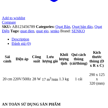
Add to wishlist
Compare
SKU:
AB123456789
Categories:
Quạt Bàn
,
Quạt bàn đảo
,
Quạt
Điện
Tags:
quat dien
,
quat gio
,
senko
Brand:
SENKO
Description
Đánh giá (0)
Kích
Khối
Qui cách
Sải
Công
Lưu
thước
Điện áp
lượng
thùng
cánh
suất
lượng gió
thùng (D
tịnh
(cái/thùng)
x R x C)
290 x 125
3
20 cm
220V/50Hz
28 W
1.3 kg
1 cái
x
17 m
/min
320 (mm)
AN TOÀN SỬ DỤNG SẢN PHẨM