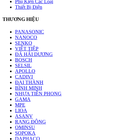
Phụ Kiện Các Loại
Thiết Bị Điện
THƯƠNG HIỆU
PANASONIC
NANOCO
SENKO
VIỆT TIỆP
ĐÁ HẢI DƯƠNG
BOSCH
SELSIL
APOLLO
CADIVI
ĐẠI THÀNH
BÌNH MINH
NHỰA TIỀN PHONG
GAMA
MPE
LIOA
ASANV
RẠNG ĐÔNG
OMINSU
SOPOKA
DAPHACO