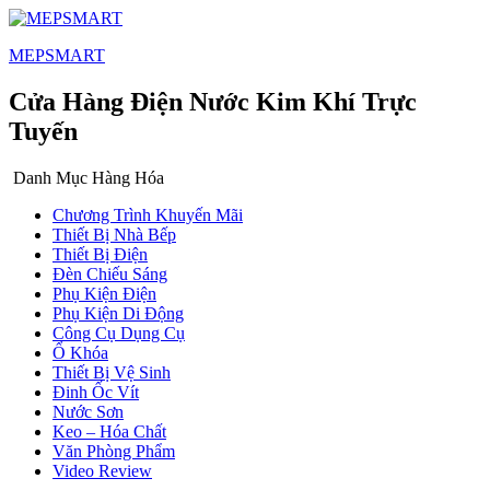
MEPSMART
Cửa Hàng Điện Nước Kim Khí Trực
Tuyến
Danh Mục Hàng Hóa
Chương Trình Khuyến Mãi
Thiết Bị Nhà Bếp
Thiết Bị Điện
Đèn Chiếu Sáng
Phụ Kiện Điện
Phụ Kiện Di Động
Công Cụ Dụng Cụ
Ổ Khóa
Thiết Bị Vệ Sinh
Đinh Ốc Vít
Nước Sơn
Keo – Hóa Chất
Văn Phòng Phẩm
Video Review