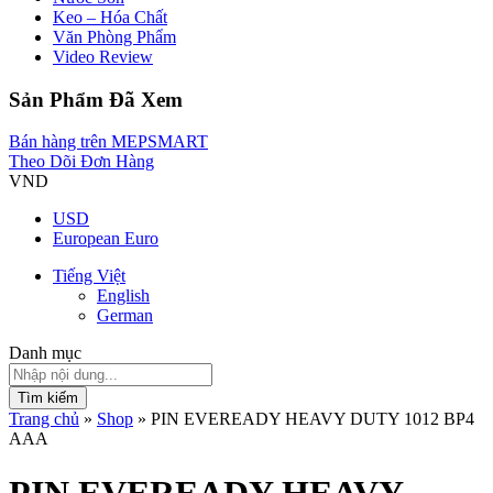
Keo – Hóa Chất
Văn Phòng Phẩm
Video Review
Sản Phẩm Đã Xem
Bán hàng trên MEPSMART
Theo Dõi Đơn Hàng
VND
USD
European Euro
Tiếng Việt
English
German
Danh mục
Tìm kiếm
Trang chủ
»
Shop
»
PIN EVEREADY HEAVY DUTY 1012 BP4
AAA
PIN EVEREADY HEAVY