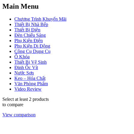
Main Menu
Chương Trình Khuyến Mãi
Thiết Bị Nhà Bếp
Thiết Bị Điện
Đèn Chiếu Sáng
Phụ Kiện Điện
Phụ Kiện Di Động
Công Cụ Dụng Cụ
Ổ Khóa
Thiết Bị Vệ Sinh
Đinh Ốc Vít
Nước Sơn
Keo – Hóa Chất
Văn Phòng Phẩm
Video Review
Select at least 2 products
to compare
View comparison