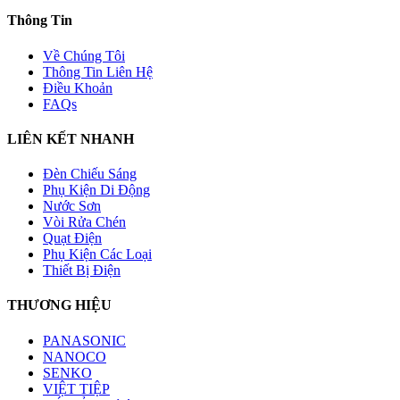
Thông Tin
Về Chúng Tôi
Thông Tin Liên Hệ
Điều Khoản
FAQs
LIÊN KẾT NHANH
Đèn Chiếu Sáng
Phụ Kiện Di Động
Nước Sơn
Vòi Rửa Chén
Quạt Điện
Phụ Kiện Các Loại
Thiết Bị Điện
THƯƠNG HIỆU
PANASONIC
NANOCO
SENKO
VIỆT TIỆP