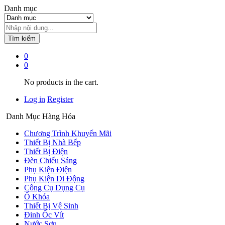
Danh mục
Tìm kiếm
0
0
No products in the cart.
Log in
Register
Danh Mục Hàng Hóa
Chương Trình Khuyến Mãi
Thiết Bị Nhà Bếp
Thiết Bị Điện
Đèn Chiếu Sáng
Phụ Kiện Điện
Phụ Kiện Di Động
Công Cụ Dụng Cụ
Ổ Khóa
Thiết Bị Vệ Sinh
Đinh Ốc Vít
Nước Sơn