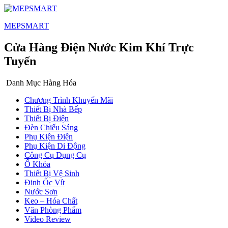
MEPSMART
Cửa Hàng Điện Nước Kim Khí Trực
Tuyến
Danh Mục Hàng Hóa
Chương Trình Khuyến Mãi
Thiết Bị Nhà Bếp
Thiết Bị Điện
Đèn Chiếu Sáng
Phụ Kiện Điện
Phụ Kiện Di Động
Công Cụ Dụng Cụ
Ổ Khóa
Thiết Bị Vệ Sinh
Đinh Ốc Vít
Nước Sơn
Keo – Hóa Chất
Văn Phòng Phẩm
Video Review