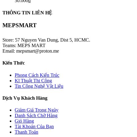
30.000
₫
THÔNG TIN LIÊN HỆ
MEPSMART
Store: 57 Nguyen Van Dung, Dist 5, HCMC.
Teams: MEPS MART
Email: mepsmart@proton.me
Kiến Thức
Phong Cách Kiến Trúc
Kĩ Thuật Thi Công
Tin Công Nghệ Vật Liệu
Dịch Vụ Khách Hàng
Giảm Giá Trong Ngày
Danh Sách Chờ Hàng
Giỏ Hàng
Tài Khoản Của Bạn
Thanh Toán