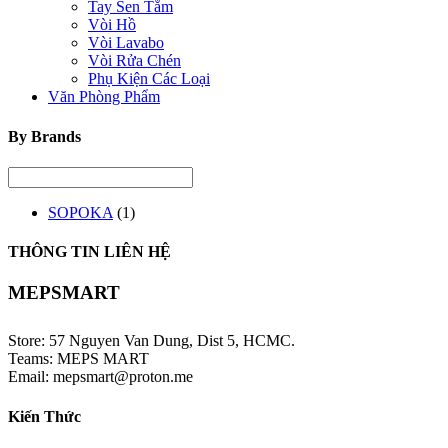
Tay Sen Tắm
Vòi Hồ
Vòi Lavabo
Vòi Rửa Chén
Phụ Kiện Các Loại
Văn Phòng Phẩm
By Brands
SOPOKA
(1)
THÔNG TIN LIÊN HỆ
MEPSMART
Store: 57 Nguyen Van Dung, Dist 5, HCMC.
Teams: MEPS MART
Email: mepsmart@proton.me
Kiến Thức