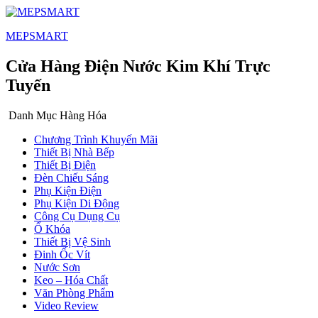
MEPSMART
Cửa Hàng Điện Nước Kim Khí Trực
Tuyến
Danh Mục Hàng Hóa
Chương Trình Khuyến Mãi
Thiết Bị Nhà Bếp
Thiết Bị Điện
Đèn Chiếu Sáng
Phụ Kiện Điện
Phụ Kiện Di Động
Công Cụ Dụng Cụ
Ổ Khóa
Thiết Bị Vệ Sinh
Đinh Ốc Vít
Nước Sơn
Keo – Hóa Chất
Văn Phòng Phẩm
Video Review