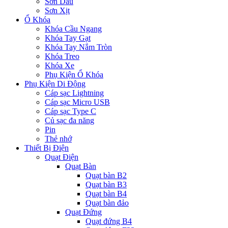
Sơn Dầu
Sơn Xịt
Ổ Khóa
Khóa Cầu Ngang
Khóa Tay Gạt
Khóa Tay Nắm Tròn
Khóa Treo
Khóa Xe
Phụ Kiện Ổ Khóa
Phụ Kiện Di Động
Cáp sạc Lightning
Cáp sạc Micro USB
Cáp sạc Type C
Củ sạc đa năng
Pin
Thẻ nhớ
Thiết Bị Điện
Quạt Điện
Quạt Bàn
Quạt bàn B2
Quạt bàn B3
Quạt bàn B4
Quạt bàn đảo
Quạt Đứng
Quạt đứng B4