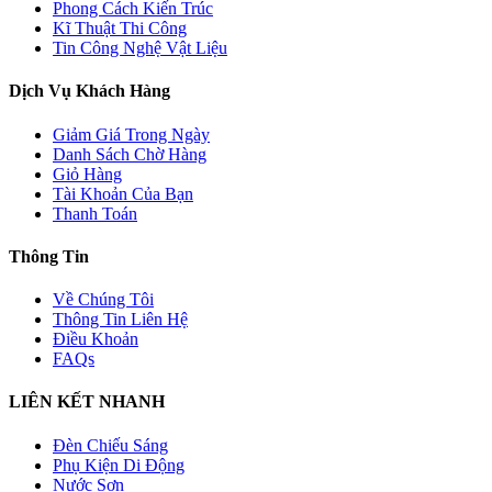
Phong Cách Kiến Trúc
Kĩ Thuật Thi Công
Tin Công Nghệ Vật Liệu
Dịch Vụ Khách Hàng
Giảm Giá Trong Ngày
Danh Sách Chờ Hàng
Giỏ Hàng
Tài Khoản Của Bạn
Thanh Toán
Thông Tin
Về Chúng Tôi
Thông Tin Liên Hệ
Điều Khoản
FAQs
LIÊN KẾT NHANH
Đèn Chiếu Sáng
Phụ Kiện Di Động
Nước Sơn