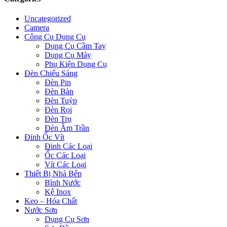
Uncategorized
Camera
Công Cụ Dụng Cụ
Dụng Cụ Cầm Tay
Dụng Cụ Máy
Phụ Kiện Dụng Cụ
Đèn Chiếu Sáng
Đèn Pin
Đèn Bàn
Đèn Tuýp
Đèn Rọi
Đèn Trụ
Đèn Âm Trần
Đinh Ốc Vít
Đinh Các Loại
Ốc Các Loại
Vít Các Loại
Thiết Bị Nhà Bếp
Bình Nước
Kệ Inox
Keo – Hóa Chất
Nước Sơn
Dụng Cụ Sơn