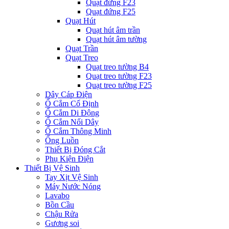
Quạt đứng F23
Quạt đứng F25
Quạt Hút
Quạt hút âm trần
Quạt hút âm tường
Quạt Trần
Quạt Treo
Quạt treo tường B4
Quạt treo tường F23
Quạt treo tường F25
Dây Cáp Điện
Ổ Cắm Cố Định
Ổ Cắm Di Động
Ổ Cắm Nối Dây
Ổ Cắm Thông Minh
Ống Luồn
Thiết Bị Đóng Cắt
Phụ Kiện Điện
Thiết Bị Vệ Sinh
Tay Xịt Vệ Sinh
Máy Nước Nóng
Lavabo
Bồn Cầu
Chậu Rửa
Gương soi