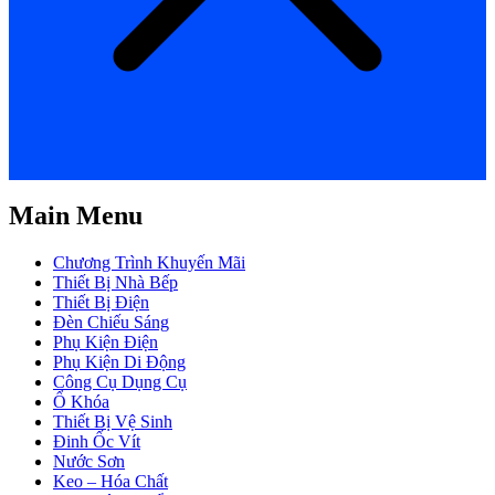
Main Menu
Chương Trình Khuyến Mãi
Thiết Bị Nhà Bếp
Thiết Bị Điện
Đèn Chiếu Sáng
Phụ Kiện Điện
Phụ Kiện Di Động
Công Cụ Dụng Cụ
Ổ Khóa
Thiết Bị Vệ Sinh
Đinh Ốc Vít
Nước Sơn
Keo – Hóa Chất