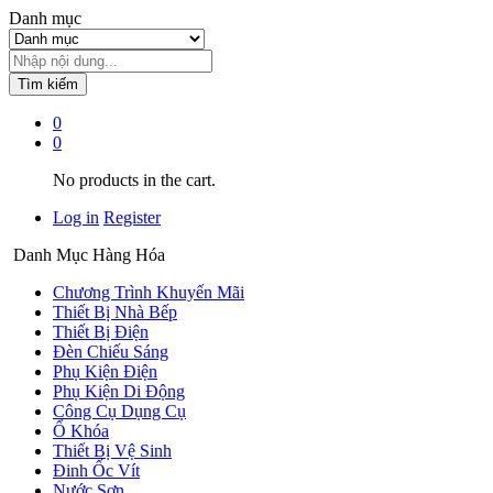
Danh mục
Tìm kiếm
0
0
No products in the cart.
Log in
Register
Danh Mục Hàng Hóa
Chương Trình Khuyến Mãi
Thiết Bị Nhà Bếp
Thiết Bị Điện
Đèn Chiếu Sáng
Phụ Kiện Điện
Phụ Kiện Di Động
Công Cụ Dụng Cụ
Ổ Khóa
Thiết Bị Vệ Sinh
Đinh Ốc Vít
Nước Sơn