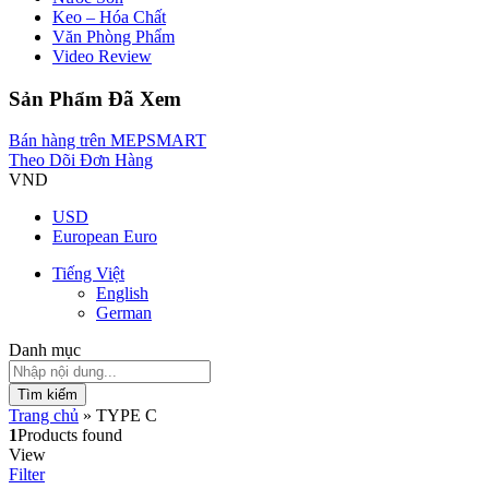
Keo – Hóa Chất
Văn Phòng Phẩm
Video Review
Sản Phẩm Đã Xem
Bán hàng trên MEPSMART
Theo Dõi Đơn Hàng
VND
USD
European Euro
Tiếng Việt
English
German
Danh mục
Tìm kiếm
Trang chủ
»
TYPE C
1
Products found
View
Filter