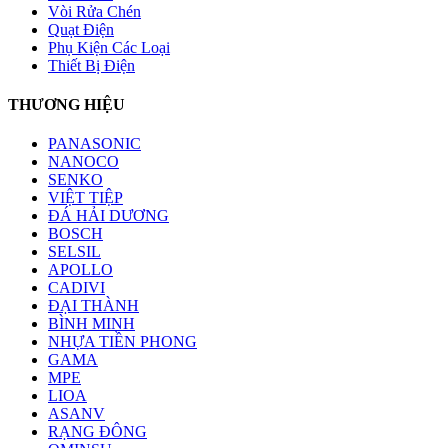
Vòi Rửa Chén
Quạt Điện
Phụ Kiện Các Loại
Thiết Bị Điện
THƯƠNG HIỆU
PANASONIC
NANOCO
SENKO
VIỆT TIỆP
ĐÁ HẢI DƯƠNG
BOSCH
SELSIL
APOLLO
CADIVI
ĐẠI THÀNH
BÌNH MINH
NHỰA TIỀN PHONG
GAMA
MPE
LIOA
ASANV
RẠNG ĐÔNG